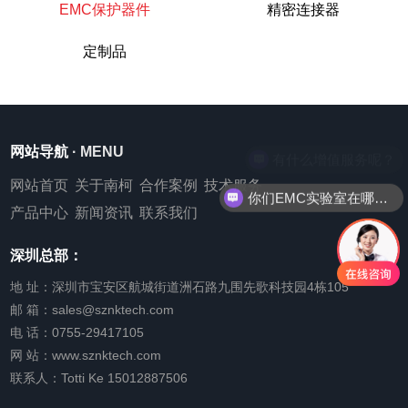
EMC保护器件
精密连接器
定制品
网站导航
· MENU
有什么增值服务呢？
网站首页
关于南柯
合作案例
技术服务
你们EMC实验室在哪里呢？
产品中心
新闻资讯
联系我们
深圳总部：
地 址：深圳市宝安区航城街道洲石路九围先歌科技园4栋105
邮 箱：sales@sznktech.com
电 话：0755-29417105
网 站：www.sznktech.com
联系人：Totti Ke 15012887506