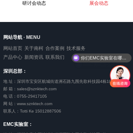
研讨会动态
展会动态
网站导航
· MENU
网站首页
关于南柯
合作案例
技术服务
你们EMC实验室在哪里呢？
产品中心
新闻资讯
联系我们
EMC测试怎么收费呢？
深圳总部：
地 址：深圳市宝安区航城街道洲石路九围先歌科技园4栋105
邮 箱：sales@sznktech.com
电 话：0755-29417105
网 站：www.sznktech.com
联系人：Totti Ke 15012887506
EMC实验室：