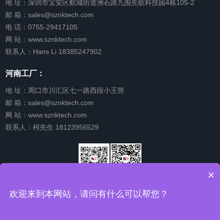
地 址：深圳市宝安区航城街道洲石路九围先歌科技园4栋105-2
邮 箱：sales@sznktech.com
电 话：0755-29417105
网 站：www.sznktech.com
联系人：Hans Li 18385247902
河南工厂：
地 址：周口市川汇区七一路西段小王营
邮 箱：sales@sznktech.com
网 站：www.sznktech.com
联系人：柯先生 18123956529
×
微信公众
关注我的
欢迎来到本网站，请问有什么可以帮您？
号
视频号