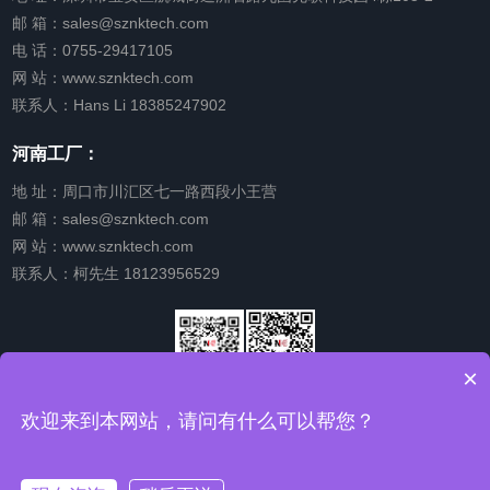
邮 箱：sales@sznktech.com
电 话：0755-29417105
网 站：www.sznktech.com
联系人：Hans Li 18385247902
河南工厂：
地 址：周口市川汇区七一路西段小王营
邮 箱：sales@sznktech.com
网 站：www.sznktech.com
联系人：柯先生 18123956529
×
微信公众
关注我的
欢迎来到本网站，请问有什么可以帮您？
号
视频号