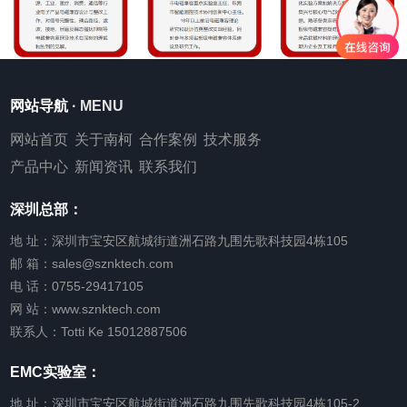
网站导航
· MENU
网站首页
关于南柯
合作案例
技术服务
产品中心
新闻资讯
联系我们
深圳总部：
地 址：深圳市宝安区航城街道洲石路九围先歌科技园4栋105
邮 箱：sales@sznktech.com
电 话：0755-29417105
网 站：www.sznktech.com
联系人：Totti Ke 15012887506
EMC实验室：
地 址：深圳市宝安区航城街道洲石路九围先歌科技园4栋105-2