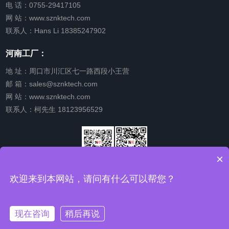
电 话：0755-29417105
网 站：www.sznktech.com
联系人：Hans Li 18385247902
河南工厂：
地 址：周口市川汇区七一路西段小王营
邮 箱：sales@sznktech.com
网 站：www.sznktech.com
联系人：柯先生 18123956529
×
微信公众
关注我的
欢迎来到本网站，请问有什么可以帮您？
号
视频号
现在咨询
稍后再说
Copyright © 2024 深圳市南柯电子科技有限公司
版权所有.
在线咨询
粤ICP备2022151943号